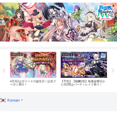
イベント
イベント
イ
！記
4月3日はボリードの誕生日！記念ク
【予告】【報酬2倍】毎週金曜日か
【予
ーポン発行！
ら3日間はパーティレイド祭り！
グイ
Korean
▼