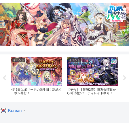
イベント
イベント
イ
！記
4月3日はボリードの誕生日！記念ク
【予告】【報酬2倍】毎週金曜日か
【予
ーポン発行！
ら3日間はパーティレイド祭り！
グイ
Korean
▼