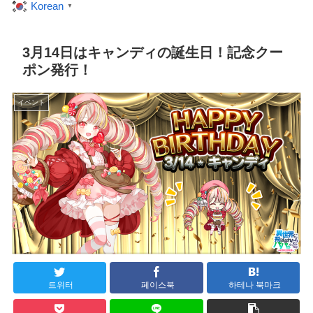
Korean
▼
3月14日はキャンディの誕生日！記念クー
ポン発行！
イベント
트위터
페이스북
하테나 북마크