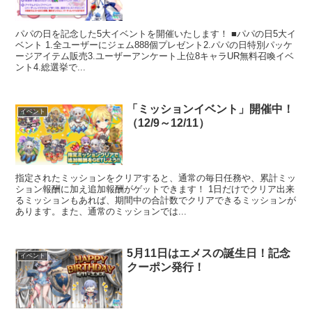
パパの日を記念した5大イベントを開催いたします！ ■パパの日5大イ
ベント 1.全ユーザーにジェム888個プレゼント2.パパの日特別パッケ
ージアイテム販売3.ユーザーアンケート上位8キャラUR無料召喚イベ
ント4.総選挙で...
「ミッションイベント」開催中！
イベント
（12/9～12/11）
指定されたミッションをクリアすると、通常の毎日任務や、累計ミッ
ション報酬に加え追加報酬がゲットできます！ 1日だけでクリア出来
るミッションもあれば、期間中の合計数でクリアできるミッションが
あります。また、通常のミッションでは...
5月11日はエメスの誕生日！記念
イベント
クーポン発行！