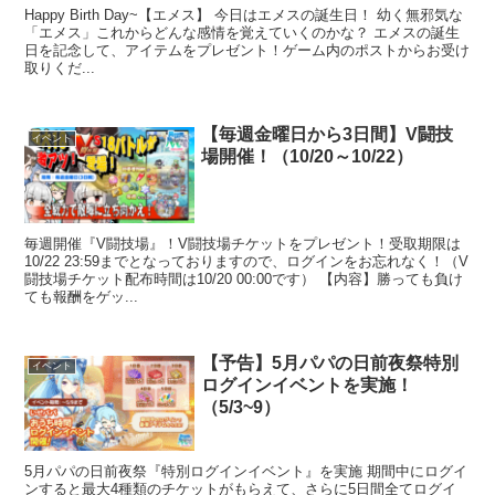
Happy Birth Day~【エメス】 今日はエメスの誕生日！ 幼く無邪気な
「エメス」これからどんな感情を覚えていくのかな？ エメスの誕生
日を記念して、アイテムをプレゼント！ゲーム内のポストからお受け
取りくだ...
【毎週金曜日から3日間】V闘技
イベント
場開催！（10/20～10/22）
毎週開催『V闘技場』！V闘技場チケットをプレゼント！受取期限は
10/22 23:59までとなっておりますので、ログインをお忘れなく！（V
闘技場チケット配布時間は10/20 00:00です） 【内容】勝っても負け
ても報酬をゲッ...
【予告】5月パパの日前夜祭特別
イベント
ログインイベントを実施！
（5/3~9）
5月パパの日前夜祭『特別ログインイベント』を実施 期間中にログイ
ンすると最大4種類のチケットがもらえて、さらに5日間全てログイ