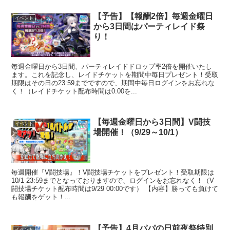
【予告】【報酬2倍】毎週金曜日
イベント
から3日間はパーティレイド祭
り！
毎週金曜日から3日間、パーティレイドドロップ率2倍を開催いたし
ます。これを記念し、レイドチケットを期間中毎日プレゼント！受取
期限はその日の23:59までですので、期間中毎日ログインをお忘れな
く！（レイドチケット配布時間は0:00を...
【毎週金曜日から3日間】V闘技
イベント
場開催！（9/29～10/1）
毎週開催『V闘技場』！V闘技場チケットをプレゼント！受取期限は
10/1 23:59までとなっておりますので、ログインをお忘れなく！（V
闘技場チケット配布時間は9/29 00:00です） 【内容】勝っても負けて
も報酬をゲット！...
【予告】4月パパの日前夜祭特別
イベント