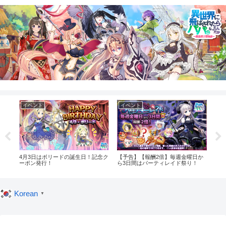
イベント
イベント
イ
！記
4月3日はボリードの誕生日！記念ク
【予告】【報酬2倍】毎週金曜日か
【予
ーポン発行！
ら3日間はパーティレイド祭り！
グイ
Korean
▼