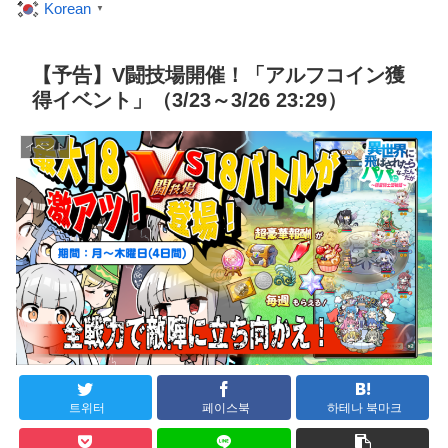
Korean
▼
【予告】V闘技場開催！「アルフコイン獲
得イベント」（3/23～3/26 23:29）
イベント
트위터
페이스북
하테나 북마크