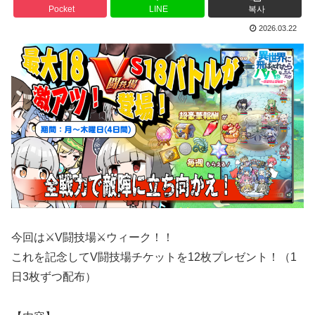
Pocket
LINE
복사
2026.03.22
今回は⚔️V闘技場⚔️ウィーク！！
これを記念してV闘技場チケットを12枚プレゼント！（1
日3枚ずつ配布）