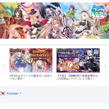
イベント
イベント
イ
！記
4月3日はボリードの誕生日！記念ク
【予告】【報酬2倍】毎週金曜日か
【予
ーポン発行！
ら3日間はパーティレイド祭り！
グイ
Korean
▼