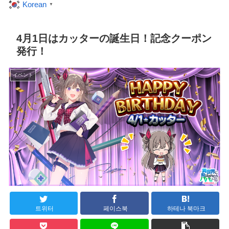
Korean
▼
4月1日はカッターの誕生日！記念クーポン
発行！
イベント
트위터
페이스북
하테나 북마크