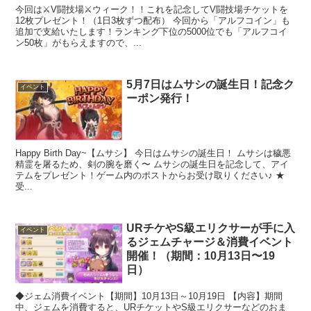
今回は⚔️V闘技場⚔️ウィーク！！これを記念してV闘技場チケットを
12枚プレゼント！（1日3枚ずつ配布） 今回から「アルフコイン」も
追加で支給いたします！ランキング下位の5000位でも「アルフコイ
ン50枚」がもらえますので、...
5月7日はムサシの誕生日！記念ク
イベント
ーポン発行！
Happy Birth Day~【ムサシ】 今日はムサシの誕生日！ ムサシは穢悪
精霊を屠るため、剣の腕を磨く〜 ムサシの誕生日を記念して、アイ
テムをプレゼント！ゲーム内のポストからお受け取りください♪ ★
受...
URチケやS級エリクサーが手に入
イベント
るジェムチャージ＆消費イベント
開催！（期間：10月13日〜19
日）
◆ジェム消費イベント​​【期間】10月13日～10月19日 【内容】期間
中、ジェムを消費すると、URチケットやS級エリクサーなどのおま