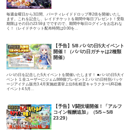
毎週金曜日から3日間、パーティレイドドロップ率2倍を開催いたし
ます。これを記念し、レイドチケットを期間中毎日プレゼント！受取
期限はその日の23:59までですので、期間中毎日ログインをお忘れな
く！（レイドチケット配布時間は0:00を...
【予告】5/8 パパの日5大イベント
イベント
開催！（パパの日ガチャは2種類
開催）
パパの日を記念した5大イベントを開催いたします！ ■パパの日5大イ
ベント 1.全ユーザーにジェム888個プレゼント2.パパの日特別パッケ
ージアイテム販売3.4月実施総選挙上位8名精霊キャラクターUR召喚
イベント4.5月...
【予告】V闘技場開催！「アルフ
イベント
コイン報酬追加」（5/5～5/8
23:29）