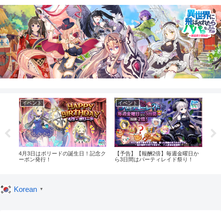
イベント
イベント
イ
！記
4月3日はボリードの誕生日！記念ク
【予告】【報酬2倍】毎週金曜日か
【予
ーポン発行！
ら3日間はパーティレイド祭り！
グイ
Korean
▼