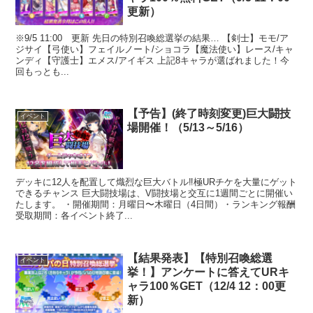
更新）
※9/5 11:00 更新 先日の特別召喚総選挙の結果… 【剣士】モモ/ア
ジサイ【弓使い】フェイルノート/ショコラ【魔法使い】レース/キャ
ンディ【守護士】エメス/アイギス 上記8キャラが選ばれました！今
回もっとも...
【予告】(終了時刻変更)巨大闘技
イベント
場開催！（5/13～5/16）
デッキに12人を配置して熾烈な巨大バトル‼極URチケを大量にゲット
できるチャンス 巨大闘技場は、V闘技場と交互に1週間ごとに開催い
たします。 ・開催期間：月曜日〜木曜日（4日間）・ランキング報酬
受取期間：各イベント終了...
【結果発表】【特別召喚総選
イベント
挙！】アンケートに答えてURキ
ャラ100％GET（12/4 12：00更
新）