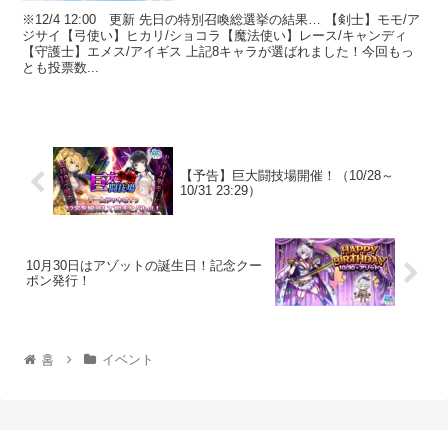
※12/4 12:00 更新 先日の特別召喚総選挙の結果… 【剣士】モモ/ア
ジサイ【弓使い】ヒカリ/ショコラ【魔法使い】レース/キャンディ
【守護士】エメス/アイギス 上記8キャラが選ばれました！今回もっ
とも投票数...
【予告】巨大闘技場開催！（10/28～
10/31 23:29）
10月30日はアゾットの誕生日！記念クー
ポン発行！
홈
イベント