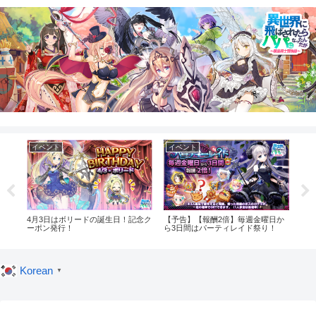
イベント
イベント
イ
！記
4月3日はボリードの誕生日！記念ク
【予告】【報酬2倍】毎週金曜日か
【予
ーポン発行！
ら3日間はパーティレイド祭り！
グイ
Korean
▼