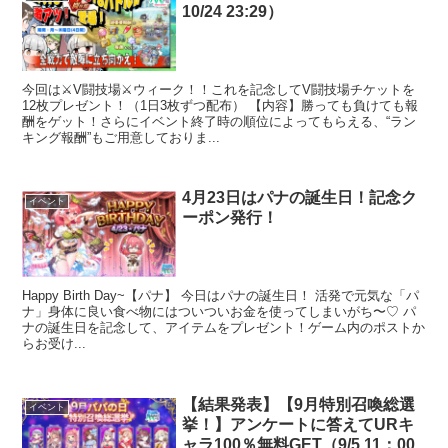
10/24 23:29）
今回は⚔️V闘技場⚔️ウィーク！！これを記念してV闘技場チケットを
12枚プレゼント！（1日3枚ずつ配布） 【内容】勝っても負けても報
酬をゲット！さらにイベント終了時の順位によってもらえる、“ラン
キング報酬”もご用意しておりま...
4月23日はパナの誕生日！記念ク
イベント
ーポン発行！
Happy Birth Day~【パナ】 今日はパナの誕生日！ 活発で元気な「パ
ナ」身体に良い食べ物にはついついお金を使ってしまいがち〜♡ パ
ナの誕生日を記念して、アイテムをプレゼント！ゲーム内のポストか
らお受け...
【結果発表】【9月特別召喚総選
イベント
挙！】アンケートに答えてURキ
ャラ100％無料GET（9/5 11：00